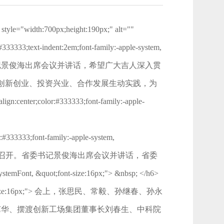
 style="width:700px;height:190px;" alt=""
#333333;text-indent:2em;font-family:-apple-system,
式召开。省委书记景俊海出席会议并讲话，希望广大吉人深入贯
创新创业、投资兴业、合作发展生动实践，为
or:#333333;font-family:-apple-
:#333333;font-family:-apple-system,
业合作座谈会以视频形式召开。省委书记景俊海出席会议并讲话，省委
mFont, &quot;font-size:16px;"> &nbsp; </h6>
nt, &quot;font-size:16px;"> 会上，张思民、常毅、孙继春、孙永
艺华、摆渡创新工场集团董事长刘春生、中科院