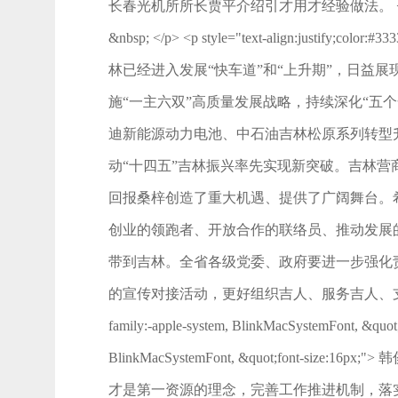
长春光机所所长贾平介绍引才用才经验做法。 </p> <p style="text-
&nbsp; </p> <p style="text-align:justify;colo
林已经进入发展“快车道”和“上升期”，日益
施“一主六双”高质量发展战略，持续深化“五
迪新能源动力电池、中石油吉林松原系列转型
动“十四五”吉林振兴率先实现新突破。吉林
回报桑梓创造了重大机遇、提供了广阔舞台。
创业的领跑者、开放合作的联络员、推动发展
带到吉林。全省各级党委、政府要进一步强化
的宣传对接活动，更好组织吉人、服务吉人、支持吉人，让广大吉人
family:-apple-system, BlinkMacSystemFont, &quot;fo
BlinkMacSystemFont, &quot;f
才是第一资源的理念，完善工作推进机制，落