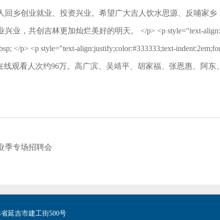
人回乡创业就业、投资兴业。希望广大吉人饮水思源、反哺家乡，
的明天。 </p> <p style="text-align:justify;color:#3
; </p> <p style="text-align:justify;color:#333333;text-indent:2em;f
座谈会全程网络直播，在线观看人次约96万。高广滨、吴靖平、胡家福、张恩
毕业季专场招聘会
省延吉市建工街500号