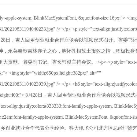
mily:-apple-system, BlinkMacSystemFont, &quot;font-size:16px;"> <img
1/20210831104040233.jpg" /> </p> <p style="text-align:justify;color:
nt-size:16px;"> 8月28日，吉人回乡创业就业合作座谈会以视频形
神，永葆奉献吉林赤子之心，胸怀扎根故土报效之情，积极投身
长韩俊主持会议。 </p> <p style="text-align:center;col
;"> <img style="width:650px;height:382px;" alt=""
1/20210831104023939.jpg" /> </p> <h6 style="text-align:justify;color
size:16px;font-weight:400;"> 8月28日，吉人回乡创业就
ustify;color:#333333;font-family:-apple-system, BlinkMacSyste
text-indent:2em;font-family:-apple-system, BlinkMacSystemFo
回乡创业就业合作代表分享经验。科大讯飞公司北方区总经理徐