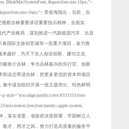
inkMacSystemFont, &quot;font-size:16px;">
stemFont, &quot;font-size:16px;"> 景俊海指出，当前，吉
记视察吉林重要讲话重要指示精神，全面实
建现代产业格局，谋划推进一汽新能源汽车、比亚
长春国际文旅创意城等一批重大项目，奋力推
越来越好，为天下吉人创业创新、建功立业、
积极推介吉林，争当吉林振兴的先行官、创新
术和业态带进吉林，把更多更优的资本和项目
，集中谋划组织开展一批主题突出、特色鲜明
:justify;color:#333333;font-
33;text-indent:2em;font-family:-apple-system,
讲话重要指示精神，落实省委、省政府决策部署，牢固树立人
、敬才、用才之风，努力打造高质量的服务平