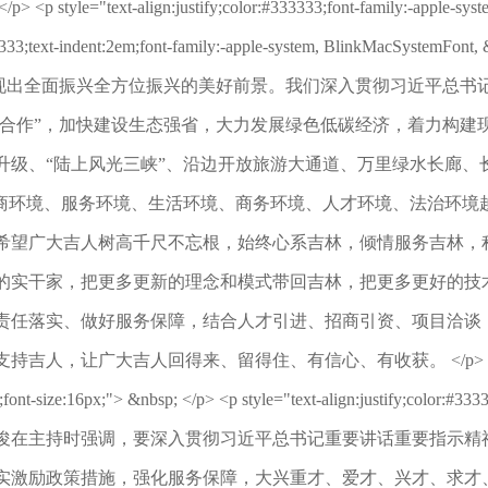
align:justify;color:#333333;font-family:-apple-system, Bl
r:#333333;text-indent:2em;font-family:-apple-system, BlinkMacSy
展现出全面振兴全方位振兴的美好前景。我们深入贯彻习近平总书
个合作”，加快建设生态强省，大力发展绿色低碳经济，着力构
升级、“陆上风光三峡”、沿边开放旅游大通道、万里绿水长廊、
营商环境、服务环境、生活环境、商务环境、人才环境、法治环境
希望广大吉人树高千尺不忘根，始终心系吉林，倾情服务吉林，
的实干家，把更多更新的理念和模式带回吉林，把更多更好的技
责任落实、做好服务保障，结合人才引进、招商引资、项目洽谈
回得来、留得住、有信心、有收获。 </p> <p style="text-align
nt-size:16px;"> &nbsp; </p> <p style="text-align:justify;color:#3333
ont-size:16px;"> 韩俊在主持时强调，要深入贯彻习近平总书记重要
实激励政策措施，强化服务保障，大兴重才、爱才、兴才、求才